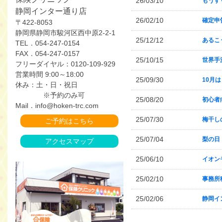
26/03/10
もうすぐ
静岡インター通り店
26/02/10
確定申
〒422-8053
静岡県静岡市駿河区西中原2-2-1
25/12/12
あるこ
TEL．054-247-0154
FAX．054-247-0157
25/10/15
世界手
フリーダイヤル：0120-109-929
営業時間 9:00～18:00
25/09/30
10月は
休み：土・日・祝日
※予約のみ可
25/08/20
初心者
Mail．info@hoken-trc.com
25/07/30
梅干し
ご予約はこちら
25/07/04
梨の日
アクセスマップ
25/06/10
イオン
25/02/10
事務所
25/02/06
静岡イ