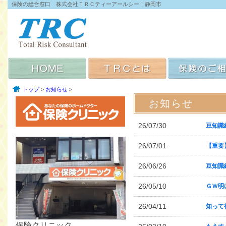
保険の総合窓口 株式会社ＴＲＣティーアールシー｜静岡市
トップ
>
お知らせ
>
お知らせ
26/07/30
豆知識
26/07/01
【重要
26/06/26
豆知識
26/05/10
ＧＷ明
26/04/11
知って
保険クリニック