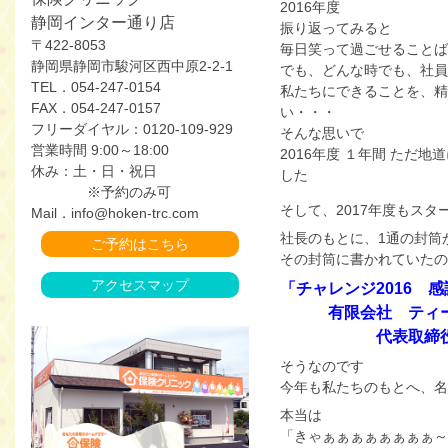
2016年度
静岡インター通り店
振り返ってみると
〒422-8053
毎日笑って過ごせることば
静岡県静岡市駿河区西中原2-2-1
でも、どんな時でも、社員
TEL．054-247-0154
私たちにできることを、精
FAX．054-247-0157
い・・・
フリーダイヤル：0120-109-929
そんな思いで
営業時間 9:00～18:00
2016年度 １年間 ただ
休み：土・日・祝日
した
※予約のみ可
そして、2017年度もスタ
Mail．info@hoken-trc.com
社長のもとに、1通の封筒
ご予約はこちら
その封筒に書かれていたの
アクセスマップ
「チャレンジ2016 
有限会社 ティ
代表取締役 
そうなのです
今年も私たちのもとへ、名
本当は
「きゃぁぁぁぁぁぁぁぁ～