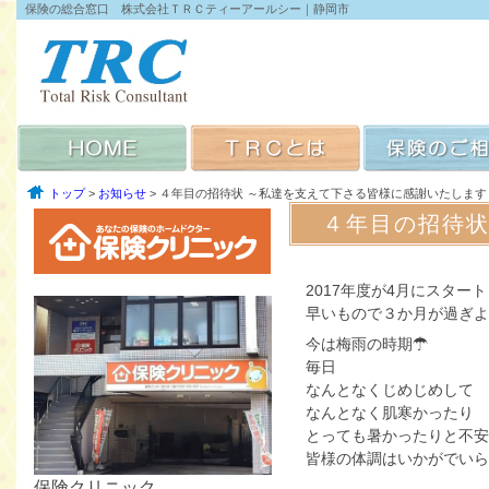
保険の総合窓口 株式会社ＴＲＣティーアールシー｜静岡市
トップ
>
お知らせ
> ４年目の招待状 ～私達を支えて下さる皆様に感謝いたします
４年目の招待状
2017年度が4月にスタート
早いもので３か月が過ぎよ
今は梅雨の時期☂
毎日
なんとなくじめじめして
なんとなく肌寒かったり
とっても暑かったりと不安
皆様の体調はいかがでいら
保険クリニック