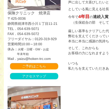
声に出して大喜びしたいと
としている風に見える社長
保険クリニック 焼津店
4年目
連続入賞
今年で
の
〒425-0036
（生保総合の部 そして
静岡県焼津市西小川１丁目11-21
TEL．054-639-5071
厳しい基準をクリアした代
FAX．054-639-5072
弊社を支えてくださってい
フリーダイヤル：0120-319-929
本当に本当に感謝の気持ち
営業時間10:00～18:00
そして、これからも
休み：
火曜・日曜・GW・お盆
お客様の力になれますよう
年末年始
Mail．yaizu@hoken-trc.com
いつも
ご予約はこちら
私たちを支えていただきあ
アクセスマップ