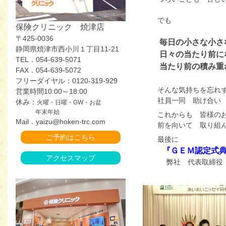
でも
保険クリニック 焼津店
〒425-0036
毎日の小さな小さ
静岡県焼津市西小川１丁目11-21
日々の当たり前に
TEL．054-639-5071
当たり前の積み重ね
FAX．054-639-5072
フリーダイヤル：0120-319-929
そんな気持ちを忘れ
営業時間10:00～18:00
社員一同 助け合い 
休み：
火曜・日曜・GW・お盆
年末年始
これからも 皆様のお
Mail．yaizu@hoken-trc.com
前を向いて 取り組んでい
ご予約はこちら
最後に
『ＧＥＭ認定式
アクセスマップ
弊社 代表取締役 中島