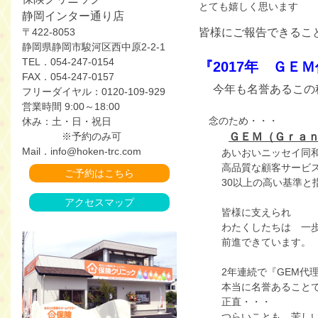
とても嬉しく思います
静岡インター通り店
〒422-8053
皆様にご報告できるこ
静岡県静岡市駿河区西中原2-2-1
TEL．054-247-0154
『2017年 ＧＥ
FAX．054-247-0157
今年も名誉あるこの
フリーダイヤル：0120-109-929
営業時間 9:00～18:00
念のため・・・
休み：土・日・祝日
※予約のみ可
ＧＥＭ（Ｇｒａ
Mail．info@hoken-trc.com
あいおいニッセイ同和損
高品質な顧客サービス・
ご予約はこちら
30以上の高い基準と指
アクセスマップ
皆様に支えられ
わたくしたちは 一歩
前進できています。
2年連続で『GEM代理
本当に名誉あることで
正直・・・
つらいことも 苦しいこ