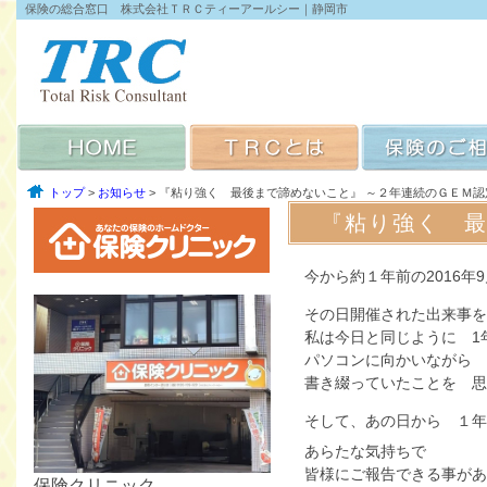
保険の総合窓口 株式会社ＴＲＣティーアールシー｜静岡市
トップ
>
お知らせ
> 『粘り強く 最後まで諦めないこと』 ～２年連続のＧＥＭ認
『粘り強く 最
今から約１年前の2016年9
その日開催された出来事を
私は今日と同じように 
パソコンに向かいながら
書き綴っていたことを 思
そして、あの日から １年
あらたな気持ちで
皆様にご報告できる事が
保険クリニック