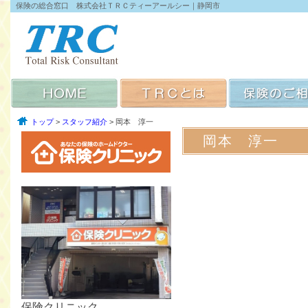
保険の総合窓口 株式会社ＴＲＣティーアールシー｜静岡市
トップ
>
スタッフ紹介
> 岡本 淳一
岡本 淳一
保険クリニック