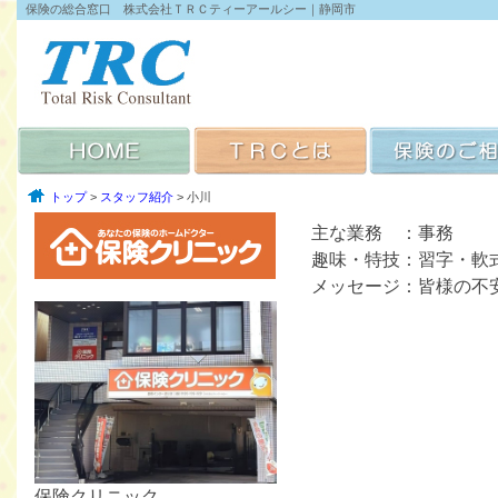
保険の総合窓口 株式会社ＴＲＣティーアールシー｜静岡市
トップ
>
スタッフ紹介
> 小川
主な業務 ：事務
趣味・特技：習字・軟
メッセージ：皆様の不
保険クリニック